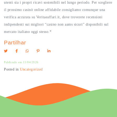
utenti sia i propri ricavi sostenibili nel lungo periodo. Per scegliere
il prossimo casinò online affidabile consigliamo comunque una
verifica accurata su Veritaeaffari.it, dove troverete recensioni
indipendenti sui migliori “casino non aams sicuri” disponibili sul
mercato italiano oggi stesso.*
Partilhar
Publicado em 11/04/2026
Posted in
Uncategorized