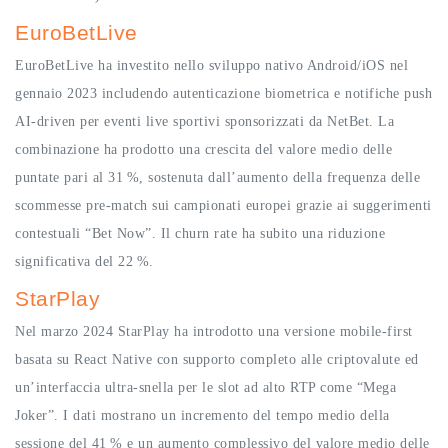
EuroBetLive
EuroBetLive ha investito nello sviluppo nativo Android/iOS nel
gennaio 2023 includendo autenticazione biometrica e notifiche push
AI‑driven per eventi live sportivi sponsorizzati da NetBet. La
combinazione ha prodotto una crescita del valore medio delle
puntate pari al 31 %, sostenuta dall’aumento della frequenza delle
scommesse pre‑match sui campionati europei grazie ai suggerimenti
contestuali “Bet Now”. Il churn rate ha subito una riduzione
significativa del 22 %.
StarPlay
Nel marzo 2024 StarPlay ha introdotto una versione mobile‑first
basata su React Native con supporto completo alle criptovalute ed
un’interfaccia ultra‑snella per le slot ad alto RTP come “Mega
Joker”. I dati mostrano un incremento del tempo medio della
sessione del 41 % e un aumento complessivo del valore medio delle