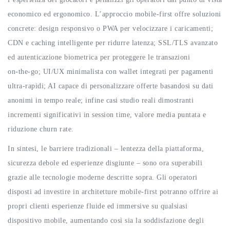
economico ed ergonomico. L’approccio mobile‑first offre soluzioni
concrete: design responsivo o PWA per velocizzare i caricamenti;
CDN e caching intelligente per ridurre latenza; SSL/TLS avanzato
ed autenticazione biometrica per proteggere le transazioni
on‑the‑go; UI/UX minimalista con wallet integrati per pagamenti
ultra‑rapidi; AI capace di personalizzare offerte basandosi su dati
anonimi in tempo reale; infine casi studio reali dimostranti
incrementi significativi in session time, valore media puntata e
riduzione churn rate.
In sintesi, le barriere tradizionali – lentezza della piattaforma,
sicurezza debole ed esperienze disgiunte – sono ora superabili
grazie alle tecnologie moderne descritte sopra. Gli operatori
disposti ad investire in architetture mobile‑first potranno offrire ai
propri clienti esperienze fluide ed immersive su qualsiasi
dispositivo mobile, aumentando così sia la soddisfazione degli