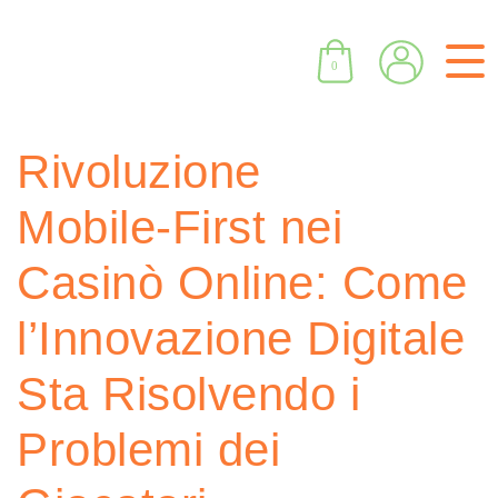
0
Rivoluzione
Mobile‑First nei
Casinò Online: Come
l’Innovazione Digitale
Sta Risolvendo i
Problemi dei