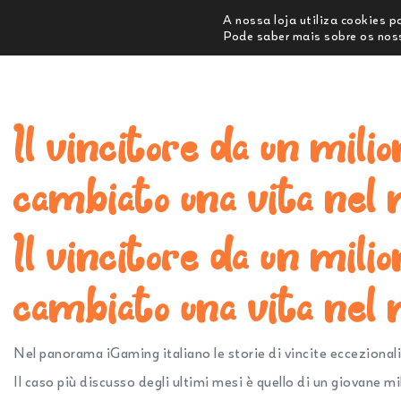
A nossa loja utiliza cookies 
Pode saber mais sobre os noss
Il vincitore da un milio
cambiato una vita nel
Il vincitore da un milio
cambiato una vita nel
Nel panorama iGaming italiano le storie di vincite eccezional
Il caso più discusso degli ultimi mesi è quello di un giovane 