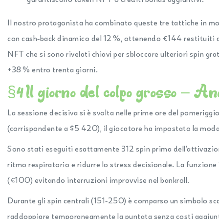
Il nostro protagonista ha combinato queste tre tattiche in mo
con cash‑back dinamico del 12 %, ottenendo €144 restituiti 
NFT che si sono rivelati chiavi per sbloccare ulteriori spin gra
+38 % entro trenta giorni.
§4 Il giorno del colpo grosso – An
La sessione decisiva si è svolta nelle prime ore del pomeri
(corrispondente a $5 420), il giocatore ha impostato la moda
Sono stati eseguiti esattamente 312 spin prima dell’attivazion
ritmo respiratorio e ridurre lo stress decisionale. La funzio
(€100) evitando interruzioni improvvise nel bankroll.
Durante gli spin centrali (151‑250) è comparso un simbolo scatt
raddoppiare temporaneamente la puntata senza costi aggiuntivi