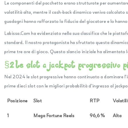
Le componenti del pacchetto erano strutturate per aumentare 
volatilità alta, mentre il cash‑back dinamico veniva calcolato 
guadagni hanno rafforzato la fiducia del giocatore e lo hanno 
Labissa.Com ha evidenziato nella sua classifica che le piatta
standard. Il nostro protagonista ha sfruttato questa dinamica,
prime tre ore di gioco. Questo slancio iniziale ha alimentato l
§2 Le slot a jackpot progressivo p
Nel 2024 le slot progressive hanno continuato a dominare l’int
prime dieci slot con le migliori probabilità d’ingresso al jackpo
Posizione
Slot
RTP
Volatili
1
Mega Fortune Reels
96,6 %
Alta