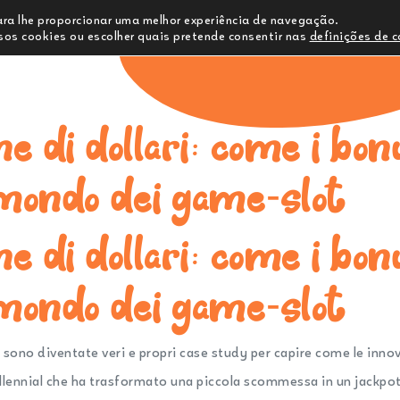
para lhe proporcionar uma melhor experiência de navegação.
os cookies ou escolher quais pretende consentir nas
definições de 
Comprar
Ementa
Sobre Nós
C
ne di dollari: come i bo
 mondo dei game‑slot
ne di dollari: come i bo
 mondo dei game‑slot
i sono diventate veri e propri case study per capire come le inn
millennial che ha trasformato una piccola scommessa in un jackpo