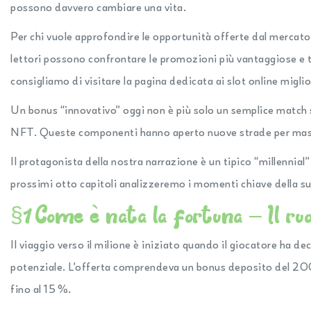
possono davvero cambiare una vita.
Per chi vuole approfondire le opportunità offerte dal mercato, 
lettori possono confrontare le promozioni più vantaggiose e tro
consigliamo di visitare la pagina dedicata ai slot online migli
Un bonus “innovativo” oggi non è più solo un semplice match su
NFT. Queste componenti hanno aperto nuove strade per massimiz
Il protagonista della nostra narrazione è un tipico “millennia
prossimi otto capitoli analizzeremo i momenti chiave della sua a
§1 Come è nata la fortuna – Il ruo
Il viaggio verso il milione è iniziato quando il giocatore ha 
potenziale. L’offerta comprendeva un bonus deposito del 200 
fino al 15 %.