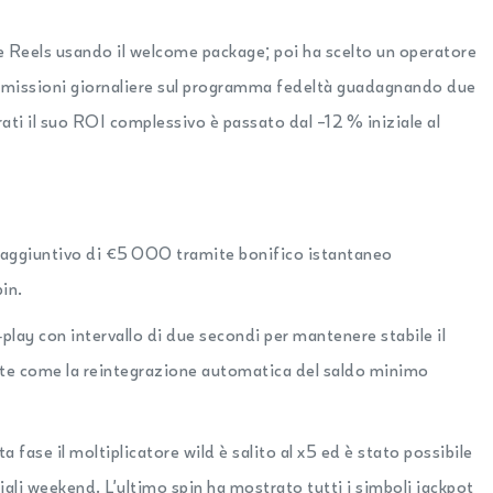
ne Reels usando il welcome package; poi ha scelto un operatore
o missioni giornaliere sul programma fedeltà guadagnando due
grati il suo ROI complessivo è passato dal -12 % iniziale al
o aggiuntivo di €5 000 tramite bonifico istantaneo
in.
play con intervallo di due secondi per mantenere stabile il
inite come la reintegrazione automatica del saldo minimo
 fase il moltiplicatore wild è salito al x5 ed è stato possibile
ali weekend. L’ultimo spin ha mostrato tutti i simboli jackpot