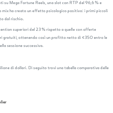
gati su Mega Fortune Reels, una slot con RTP del 96,6 % e
 mix ha creato un effetto psicologico positivo: i primi piccoli
o dal rischio.
ention superiori del 23 % rispetto a quelle con offerte
ri gratuiti, ottenendo così un profitto netto di €350 entro le
nella sessione successiva.
ione di dollari. Di seguito trovi una tabella comparativa delle
lier