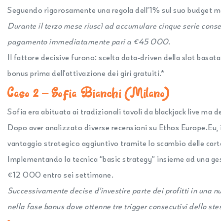
Seguendo rigorosamente una regola dell’1% sul suo budget mens
Durante il terzo mese riuscì ad accumulare cinque serie consecu
pagamento immediatamente pari a €45 000.
Il fattore decisive furono: scelta data‑driven della slot basat
bonus prima dell’attivazione dei giri gratuiti.*
Caso 2 – Sofia Bianchi (Milano)
Sofia era abituata ai tradizionali tavoli da blackjack live ma
Dopo aver analizzato diverse recensioni su Ethos Europe.Eu, in
vantaggio strategico aggiuntivo tramite lo scambio delle cart
Implementando la tecnica “basic strategy” insieme ad una ges
€12 000 entro sei settimane.
Successivamente decise d’investire parte dei profitti in una n
nella fase bonus dove ottenne tre trigger consecutivi dello 