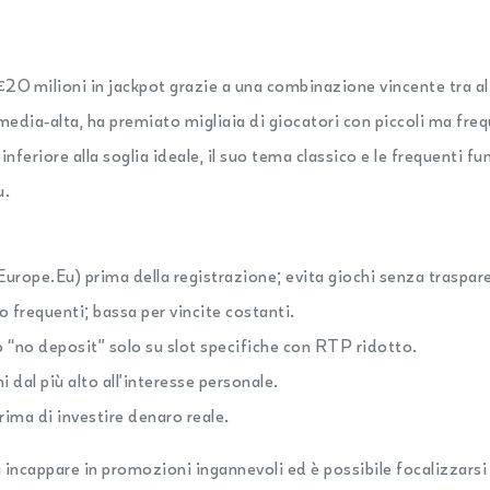
 milioni in jackpot grazie a una combinazione vincente tra alt
edia‑alta, ha premiato migliaia di giocatori con piccoli ma fre
iore alla soglia ideale, il suo tema classico e le frequenti fun
u.
 Europe.Eu) prima della registrazione; evita giochi senza trasparen
o frequenti; bassa per vincite costanti.
o “no deposit” solo su slot specifiche con RTP ridotto.
i dal più alto all’interesse personale.
ima di investire denaro reale.
i incappare in promozioni ingannevoli ed è possibile focalizzars