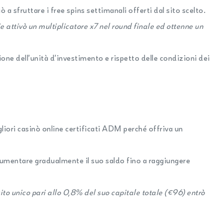
sfruttare i free spins settimanali offerti dal sito scelto.
 attivò un multipli­catore x7 nel round finale ed ottenne un
ione dell’unità d’investimento e rispetto delle condizioni dei
liori casinò online certificati ADM perché offriva un
aumentare gradualmente il suo saldo fino a raggiungere
ito unico pari allo 0,8% del suo capitale totale (€96) entrò