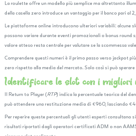
La roulette offre un modello più semplice ma altrettanto illu
della casella zero introduce un vantaggio per il banco pari al
Le piattaforme online introducono ulteriori variabili: alcune sl
possono variare durante eventi promozionali o bonus round spec
valore atteso resta centrale per valutare se la scommessa vale 
Comprendere questi numeri è il primo passo verso jackpot più 
zero rispetto alla media del mercato. Solo così si può sperare 
Identificare le slot con i miglior
Il Return to Player (
RTP
) indica la percentuale teorica del 
può attendere una restituzione media di €960, lasciando €4
Per reperire queste percentuali gli utenti esperti consultano s
risultati riportati dagli operatori certificati ADM o non AAMS