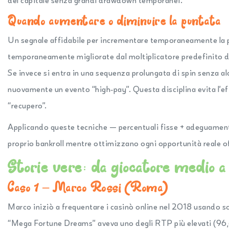
del capitale senza grandi drawdown temporanei.
Quando aumentare o diminuire la puntata
Un segnale affidabile per incrementare temporaneamente la p
temporaneamente migliorate dal moltiplicatore predefinito 
Se invece si entra in una sequenza prolungata di spin senza al
nuovamente un evento “high‑pay”. Questa disciplina evita l’e
“recupero”.
Applicando queste tecniche — percentuali fisse + adeguamento b
proprio bankroll mentre ottimizzano ogni opportunità reale o
Storie vere: da giocatore medio a
Caso 1 – Marco Rossi (Roma)
Marco iniziò a frequentare i casinò online nel 2018 usando so
“Mega Fortune Dreams” aveva uno degli RTP più elevati (96,6