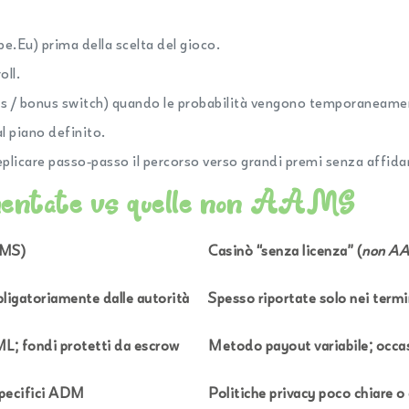
pe.Eu) prima della scelta del gioco.
oll.
ns / bonus switch) quando le probabilità vengono temporaneame
l piano definito.
plicare passo‑passo il percorso verso grandi premi senza affidar
lamentate vs quelle non AAMS
AMS)
Casinò “senza licenza” (
non A
ligatoriamente dalle autorità
Spesso riportate solo nei termi
; fondi protetti da escrow
Metodo payout variabile; occas
specifici ADM
Politiche privacy poco chiare o