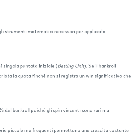
gli strumenti matematici necessari per applicarla
 singola puntata iniziale (
Betting Unit
). Se il bankroll
ata la quota finché non si registra un win significativo che
% del bankroll poiché gli spin vincenti sono rari ma
ttorie piccole ma frequenti permettono una crescita costante