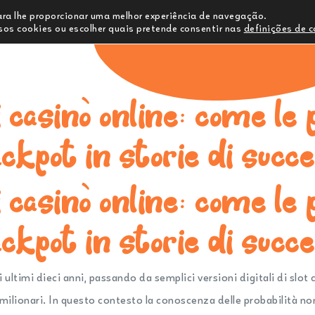
para lhe proporcionar uma melhor experiência de navegação.
os cookies ou escolher quais pretende consentir nas
definições de 
Comprar
Ementa
Sobre Nós
C
casinò online: come le p
ckpot in storie di succ
casinò online: come le p
ckpot in storie di succ
ultimi dieci anni, passando da semplici versioni digitali di slot
milionari. In questo contesto la conoscenza delle probabilità non 