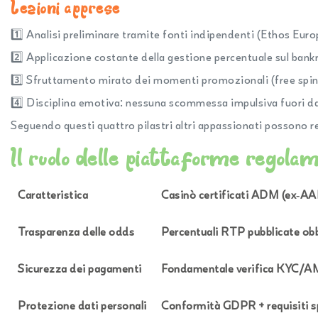
Lezioni apprese
1️⃣ Analisi preliminare tramite fonti indipendenti (Ethos Euro
2️⃣ Applicazione costante della gestione percentuale sul bankr
3️⃣ Sfruttamento mirato dei momenti promozionali (free spi
4️⃣ Disciplina emotiva: nessuna scommessa impulsiva fuori da
Seguendo questi quattro pilastri altri appassionati possono re
Il ruolo delle piattaforme rego
Caratteristica
Casinò certificati ADM (ex‑A
Trasparenza delle odds
Percentuali RTP pubblicate obb
Sicurezza dei pagamenti
Fondamentale verifica KYC/AML
Protezione dati personali
Conformità GDPR + requisiti 