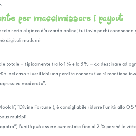
o.
ente per massimizzare i payout
roccio serio al gioco d’azzardo online; tuttavia pochi conoscono 
inò digitali moderni.
e totale – tipicamente tra lo 1 % e lo 3 % – da destinare ad ogni
 nel caso si verifichi una perdita consecutiva si mantiene invari
rogressivo moderato”.
olah”, “Divine Fortune”), è consigliabile ridurre l’unità allo 0,5 
nus multipli.
Cleopatra”) l’unità può essere aumentata fino al 2 % perché le vi