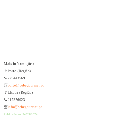
Mais informações:
🚩
Porto (Região)
📞
229443569
📨
porto@bebegourmet.pt
🚩
Lisboa (Região)
📞
217276023
📨
info@bebegourmet.pt
Publicado em 24/09/2024