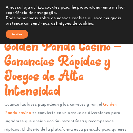
A nossa loja utiliza cookies para lhe proporcionar uma melhor
experiência de navegação.
Pode saber mais sobre os nossos cookies ou escolher quais
0
pretende consentir nas
definições de cookies
.
Aceitar
Golden Panda Casino –
Ganancias Rápidas y
Juegos de Alta
Intensidad
Cuando las luces parpadean y los carretes giran, el
Golden
Panda casino
se convierte en un parque de diversiones para
jugadores que ansían acción instantánea y recompensas
rápidas. El diseño de la plataforma está pensado para quienes