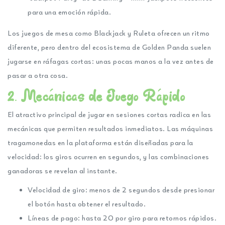
para una emoción rápida.
Los juegos de mesa como Blackjack y Ruleta ofrecen un ritmo
diferente, pero dentro del ecosistema de Golden Panda suelen
jugarse en ráfagas cortas: unas pocas manos a la vez antes de
pasar a otra cosa.
2. Mecánicas de Juego Rápido
El atractivo principal de jugar en sesiones cortas radica en las
mecánicas que permiten resultados inmediatos. Las máquinas
tragamonedas en la plataforma están diseñadas para la
velocidad: los giros ocurren en segundos, y las combinaciones
ganadoras se revelan al instante.
Velocidad de giro: menos de 2 segundos desde presionar
el botón hasta obtener el resultado.
Líneas de pago: hasta 20 por giro para retornos rápidos.