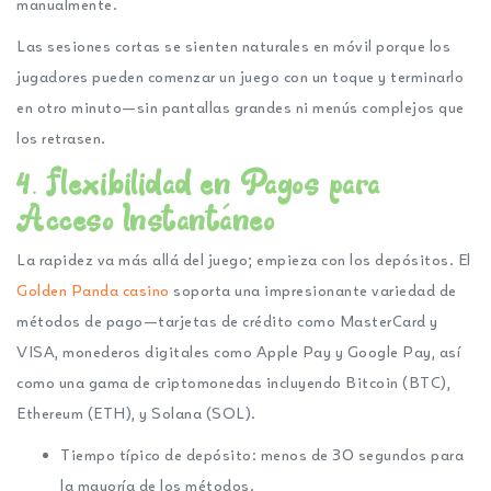
manualmente.
Las sesiones cortas se sienten naturales en móvil porque los
jugadores pueden comenzar un juego con un toque y terminarlo
en otro minuto—sin pantallas grandes ni menús complejos que
los retrasen.
4. Flexibilidad en Pagos para
Acceso Instantáneo
La rapidez va más allá del juego; empieza con los depósitos. El
Golden Panda casino
soporta una impresionante variedad de
métodos de pago—tarjetas de crédito como MasterCard y
VISA, monederos digitales como Apple Pay y Google Pay, así
como una gama de criptomonedas incluyendo Bitcoin (BTC),
Ethereum (ETH), y Solana (SOL).
Tiempo típico de depósito: menos de 30 segundos para
la mayoría de los métodos.