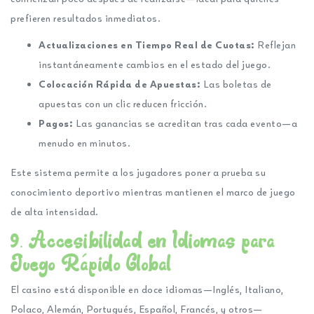
prefieren resultados inmediatos.
Actualizaciones en Tiempo Real de Cuotas:
Reflejan
instantáneamente cambios en el estado del juego.
Colocación Rápida de Apuestas:
Las boletas de
apuestas con un clic reducen fricción.
Pagos:
Las ganancias se acreditan tras cada evento—a
menudo en minutos.
Este sistema permite a los jugadores poner a prueba su
conocimiento deportivo mientras mantienen el marco de juego
de alta intensidad.
9. Accesibilidad en Idiomas para
Juego Rápido Global
El casino está disponible en doce idiomas—Inglés, Italiano,
Polaco, Alemán, Portugués, Español, Francés, y otros—