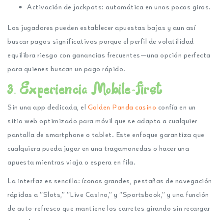
Activación de jackpots: automática en unos pocos giros.
Los jugadores pueden establecer apuestas bajas y aun así
buscar pagos significativos porque el perfil de volatilidad
equilibra riesgo con ganancias frecuentes—una opción perfecta
para quienes buscan un pago rápido.
3. Experiencia Mobile-First
Sin una app dedicada, el
Golden Panda casino
confía en un
sitio web optimizado para móvil que se adapta a cualquier
pantalla de smartphone o tablet. Este enfoque garantiza que
cualquiera pueda jugar en una tragamonedas o hacer una
apuesta mientras viaja o espera en fila.
La interfaz es sencilla: íconos grandes, pestañas de navegación
rápidas a “Slots,” “Live Casino,” y “Sportsbook,” y una función
de auto‑refresco que mantiene los carretes girando sin recargar