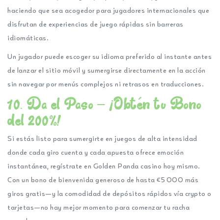
haciendo que sea acogedor para jugadores internacionales que
disfrutan de experiencias de juego rápidas sin barreras
idiomáticas.
Un jugador puede escoger su idioma preferido al instante antes
de lanzar el sitio móvil y sumergirse directamente en la acción
sin navegar por menús complejos ni retrasos en traducciones.
10. Da el Paso – ¡Obtén tu Bono
del 200%!
Si estás listo para sumergirte en juegos de alta intensidad
donde cada giro cuenta y cada apuesta ofrece emoción
instantánea, regístrate en Golden Panda casino hoy mismo.
Con un bono de bienvenida generoso de hasta €5 000 más
giros gratis—y la comodidad de depósitos rápidos vía crypto o
tarjetas—no hay mejor momento para comenzar tu racha