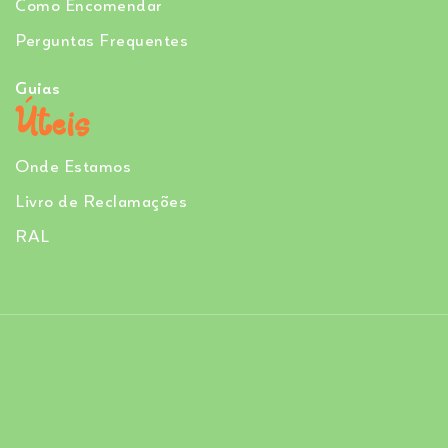
Como Encomendar
Perguntas Frequentes
Guias
Úteis
Onde Estamos
Livro de Reclamações
RAL