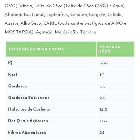
OVO), Vitela, Leite de Côco (Leite de Côco (75%) e água),
Abóbora Butternut, Espinafres, Cenoura, Curgete, Cebola,
Azeite, Alho Seco, CARIL (pode conter vestígios de AIPO e
MOSTARDA), Açafrão, Manjericão, Tomilho
POR CADA
DECLARAÇÃO NUTRICIONAL
100G
Kj
588
Kcal
141
Gorduras
6.3
Gorduras Saturadas
2.4
Hidratos de Carbono
12.8
Dos Quais Açúcares
0.8
Fibras Alimentares
2.1