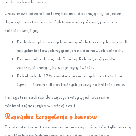
podczas każdej sesji.
Gracz może odebrać połowę bonusu, dokonując tylko jeden
depozyt; reszta może być aktywowana później, podczas
krótkich sesji gry.
Brak skomplikowanych wymagań dotyczących obrotu dla
natychmiastowych wygranych na darmowych spinach.
Bonusy reloadowe, jak Sunday Reload, dają małe
zastrzyki energii, by sesje były świeże.
Rakeback do 17% zwrotu z przegranych na stołach na
żywo — idealne dla ostrożnych graczy na krótkie sesje.
Ten system zachęca do częstych wizyt, jednocześnie
minimalizując ryzyko w każdej sesji.
Rozsądne korzystanie z bonusów
Prosta strategia to używanie bonusowych środków tylko na gry
z niskim lub umiarkowanym house edge — sposób na