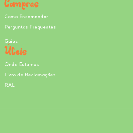
Compras
Como Encomendar
Perguntas Frequentes
Guias
Úteis
Onde Estamos
Livro de Reclamações
RAL