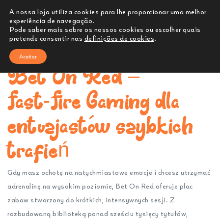
A nossa loja utiliza cookies para lhe proporcionar uma melhor
experiência de navegação.
Pode saber mais sobre os nossos cookies ou escolher quais
0
pretende consentir nas
definições de cookies
.
Aceitar
Bet On Red –
Fast‑Fire Gaming dla
entuzjastów szybkich
trafień
Gdy masz ochotę na natychmiastowe emocje i chcesz utrzymać
adrenalinę na wysokim poziomie, Bet On Red oferuje plac
zabaw stworzony do krótkich, intensywnych sesji. Z
rozbudowaną biblioteką ponad sześciu tysięcy tytułów,