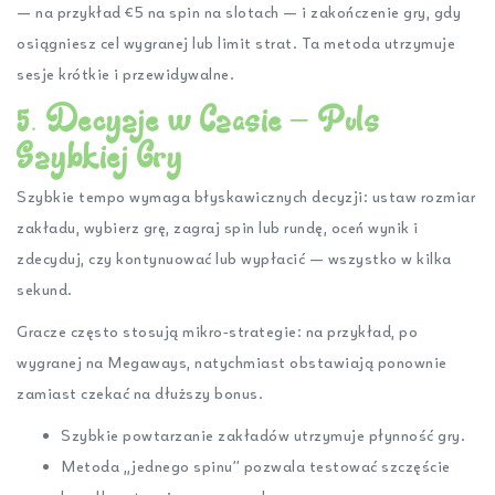
— na przykład €5 na spin na slotach — i zakończenie gry, gdy
osiągniesz cel wygranej lub limit strat. Ta metoda utrzymuje
sesje krótkie i przewidywalne.
5. Decyzje w Czasie – Puls
Szybkiej Gry
Szybkie tempo wymaga błyskawicznych decyzji: ustaw rozmiar
zakładu, wybierz grę, zagraj spin lub rundę, oceń wynik i
zdecyduj, czy kontynuować lub wypłacić — wszystko w kilka
sekund.
Gracze często stosują mikro‑strategie: na przykład, po
wygranej na Megaways, natychmiast obstawiają ponownie
zamiast czekać na dłuższy bonus.
Szybkie powtarzanie zakładów utrzymuje płynność gry.
Metoda „jednego spinu” pozwala testować szczęście