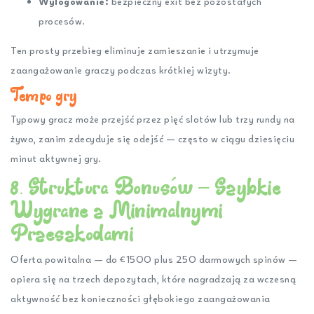
Wylogowanie:
bezpieczny exit bez pozostałych
procesów.
Ten prosty przebieg eliminuje zamieszanie i utrzymuje
zaangażowanie graczy podczas krótkiej wizyty.
Tempo gry
Typowy gracz może przejść przez pięć slotów lub trzy rundy na
żywo, zanim zdecyduje się odejść — często w ciągu dziesięciu
minut aktywnej gry.
8. Struktura Bonusów – Szybkie
Wygrane z Minimalnymi
Przeszkodami
Oferta powitalna — do €1500 plus 250 darmowych spinów —
opiera się na trzech depozytach, które nagradzają za wczesną
aktywność bez konieczności głębokiego zaangażowania