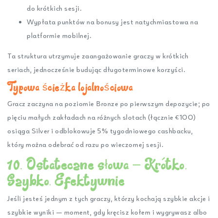
do krótkich sesji.
Wypłata punktów na bonusy jest natychmiastowa na
platformie mobilnej.
Ta struktura utrzymuje zaangażowanie graczy w krótkich
seriach, jednocześnie budując długoterminowe korzyści.
Typowa ścieżka lojalnościowa
Gracz zaczyna na poziomie Bronze po pierwszym depozycie; po
pięciu małych zakładach na różnych slotach (łącznie €100)
osiąga Silver i odblokowuje 5% tygodniowego cashbacku,
który można odebrać od razu po wieczornej sesji.
10. Ostateczne słowa – Krótko,
Szybko, Efektywnie
Jeśli jesteś jednym z tych graczy, którzy kochają szybkie akcje i
szybkie wyniki — moment, gdy kręcisz kołem i wygrywasz albo